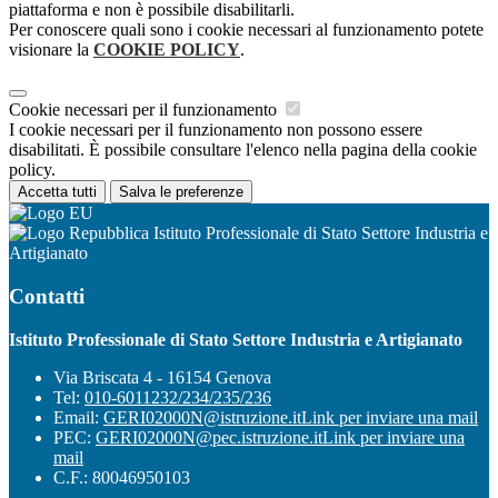
piattaforma e non è possibile disabilitarli.
Per conoscere quali sono i cookie necessari al funzionamento potete
visionare la
COOKIE POLICY
.
Cookie necessari per il funzionamento
I cookie necessari per il funzionamento non possono essere
disabilitati. È possibile consultare l'elenco nella pagina della cookie
policy.
Accetta tutti
Salva le preferenze
Istituto Professionale di Stato Settore Industria e
Artigianato
Contatti
Istituto Professionale di Stato Settore Industria e Artigianato
Via Briscata 4 - 16154 Genova
Tel:
010-6011232/234/235/236
Email:
GERI02000N@istruzione.it
Link per inviare una mail
PEC:
GERI02000N@pec.istruzione.it
Link per inviare una
mail
C.F.: 80046950103