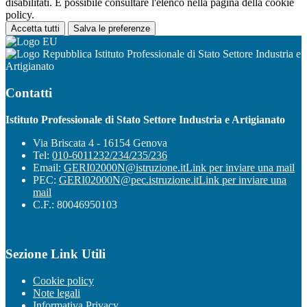
disabilitati. È possibile consultare l'elenco nella pagina della cookie
policy.
Accetta tutti
Salva le preferenze
Istituto Professionale di Stato Settore Industria e
Artigianato
Contatti
Istituto Professionale di Stato Settore Industria e Artigianato
Via Briscata 4 - 16154 Genova
Tel:
010-6011232/234/235/236
Email:
GERI02000N@istruzione.it
Link per inviare una mail
PEC:
GERI02000N@pec.istruzione.it
Link per inviare una
mail
C.F.: 80046950103
Sezione Link Utili
Cookie policy
Note legali
Informativa Privacy