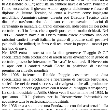
fu Alessandro & C.") acquista un cantiere navale di Sestri Ponente e
l'anno successivo il giovane Attilio, appena diciottenne e fresco di
diploma di Istituto Tecnico, vi entra a lavorare come impiegato
nell'Ufficio Amministrazione, diventa poi Direttore Tecnico della
ditta, che trasforma dotando il suo cantiere navale di bacini di
carenaggio in muratura di grandi dimensioni, indispensabili per poter
costruire scafi in ferro, che a quell'epoca erano molto richiesti. Nel
1885 il cantiere navale di Odero risulta essere diventato uno dei
rarissimi cantieri navali italiani in grado di produrre scafi per navi
(sia civili che militari) in ferro e di realizzare in proprio i motori per
tale tipo di navi.
Nel 1895 entra in società con la ditta genovese "Piaggio & C."
specializzata nella produzione di arredi navali diventando in grado di
costruire pressoché interamente "in casa" le sue navi. Il Novecento
si apre con i cantieri navali Odero in posizione di assoluta
preminenza a livello mondiale.
Nel 1906, insieme a Rinaldo Piaggio costituisce una ditta
specializzata nella produzione e riparazione di carrozze ferroviarie,
società che nei decenni successivi si rivolgerà anche alla produzione
aeronautica (ancora oggi attiva con il nome di "Piaggio Aerospace").
La storia industriale di Attilio Odero vede il suo termine nel 1933. In
quell'anno l'I.R.I. (Istituto per la Ricostruzione Industriale) ne
acquisisce tutte le partecipazioni industriali.
Nel 1936 crea a suo nome una Fondazione con fini assistenziali alla