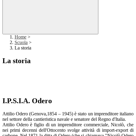
Home
>
Scuola
>
La storia
La storia
I.P.S.I.A. Odero
Attilio Odero (Genova,1854 – 1945) è stato un imprenditore italiano
nel settore della cantieristica navale e senatore del Regno d'Italia.
Attilio Odero è figlio di un imprenditore commerciale, Nicolò, che
nei primi decenni dell'Ottocento svolge attività di import-export di
carbone. Nel 1871 la ditta di Odero (che si chiamava "Nicolò Odero