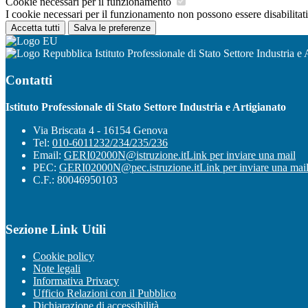
Cookie necessari per il funzionamento
I cookie necessari per il funzionamento non possono essere disabilitati.
Accetta tutti
Salva le preferenze
Istituto Professionale di Stato Settore Industria e 
Contatti
Istituto Professionale di Stato Settore Industria e Artigianato
Via Briscata 4 - 16154 Genova
Tel:
010-6011232/234/235/236
Email:
GERI02000N@istruzione.it
Link per inviare una mail
PEC:
GERI02000N@pec.istruzione.it
Link per inviare una mai
C.F.: 80046950103
Sezione Link Utili
Cookie policy
Note legali
Informativa Privacy
Ufficio Relazioni con il Pubblico
Dichiarazione di accessibilità