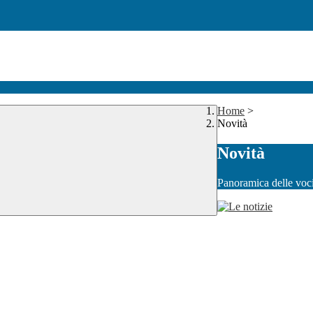
Home
>
Novità
Novità
Panoramica delle voc