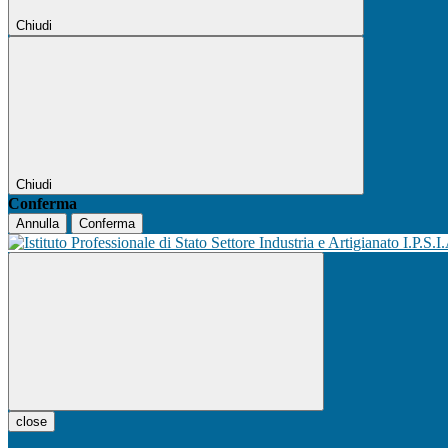
Chiudi
Chiudi
Conferma
Annulla
Conferma
I.P.S.I
close