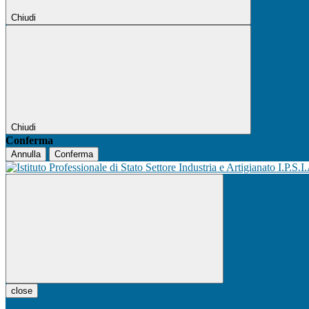
Chiudi
Chiudi
Conferma
Annulla
Conferma
I.P.S.I
close