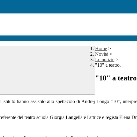
Home
>
Novità
>
Le notizie
>
"10" a teatro.
"10" a teatro
l'istituto hanno assistito allo spettacolo di Andrej Longo "10", inte
 referente del teatro scuola Giorgia Langella e l'attrice e regista Elena Dr