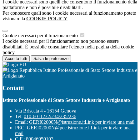
I cookie necessari sono quelli che consentono il funzionamento della
piattaforma e non è possibile disabilitarli.
Per conoscere quali sono i cookie necessari al funzionamento potete
visionare la
COOKIE POLICY
.
Cookie necessari per il funzionamento
I cookie necessari per il funzionamento non possono essere
disabilitati. È possibile consultare l'elenco nella pagina della cookie
policy.
Accetta tutti
Salva le preferenze
Istituto Professionale di Stato Settore Industria e
Artigianato
Contatti
Istituto Professionale di Stato Settore Industria e Artigianato
Via Briscata 4 - 16154 Genova
Tel:
010-6011232/234/235/236
Email:
GERI02000N@istruzione.it
Link per inviare una mail
PEC:
GERI02000N@pec.istruzione.it
Link per inviare una
mail
C.F.: 80046950103