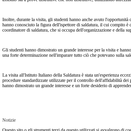
Inoltre, durante la visita, gli studenti hanno anche avuto l'opportunità
hanno conosciuto la figura dell'ispettore di saldatura, il cui compito è 
coordinatore di saldatura, che si occupa dell'organizzazione e della su
Gli studenti hanno dimostrato un grande interesse per la visita e hann
una forte determinazione nell'imparare tutto ciò che potevano sulla sald
La visita all'Istituto Italiano della Saldatura è stata un'esperienza ecce
procedure standardizzate utilizzate per il controllo dell'affidabilità de
hanno dimostrato un grande interesse e un forte desiderio di apprendere,
Notizie
Questo sito o gli strumenti terzi da questo utilizzati si avvalgono di coo