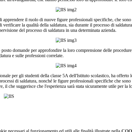
 di apprendere il ruolo di nuove figure professionali specifiche, che son
di verificare la qualità della saldatura, sia durante il processo di salda
pervisione del processo di saldatura in una determinata azienda.
o posto domande per approfondire la loro comprensione delle procedure e
atura e sulle professioni correlate.
zionale per gli studenti della classe 5A dell'Istituto scolastico, ha offert
i processi di saldatura, nonché le figure professionali specifiche che sono
 il che suggerisce che l'esperienza sarà stata sicuramente utile per la l
kie necessari al funzionamento ed utili alle finalità illustrate nella
COO