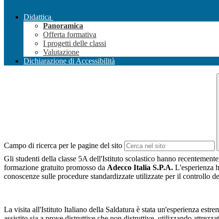
Didattica
Panoramica
Offerta formativa
I progetti delle classi
Valutazione
Dichiarazione di Accessibilità
Campo di ricerca per le pagine del sito
Gli studenti della classe 5A dell'Istituto scolastico hanno recentemente
formazione gratuito promosso da
Adecco Italia S.P.A.
L'esperienza ha
conoscenze sulle procedure standardizzate utilizzate per il controllo dell
La visita all'Istituto Italiano della Saldatura è stata un'esperienza es
assistito sia a prove distruttive che non distruttive, utilizzando attre