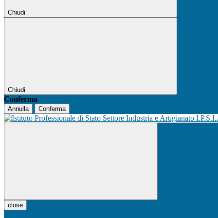
Chiudi
Chiudi
Conferma
Annulla
Conferma
I.P.S.I
close