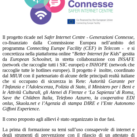
Il progetto ricade nel
Safer Internet Centre - Generazioni Connesse
,
co-finanziato dalla Commissione Europea nell’ambito del
programma
Connecting Europe Facility (CEF) in Telecom
- e si
concretizza nella piattaforma online “
Better Internet for Kids
” gestita
da
European Schoolnet
, in stretta collaborazione con
INSAFE
(network che raccoglie tutti i SIC europei) e
INHOPE
(network che
raccoglie tutte le hotlines europee). Il progetto è inoltre, coordinato
dal
MIUR
con il partenariato di alcune delle principali realtà italiane
che si occupano di sicurezza in Rete:
Autorità Garante per
l’Infanzia e l’Adolescenza, Polizia di Stato, il Ministero per i Beni e
le Attività Culturali, gli Atenei di Firenze e ‘La Sapienza’ di Roma,
Save the Children Italia, Telefono Azzurro, la cooperativa EDI
onlus, Skuola.net e l’Agenzia di stampa DIRE e l’Ente Autonomo
Giffoni Experience.
Il corso proposto agli allievi è stato organizzato in due fasi.
La prima di formazione su temi sull’uso consapevole di internet e
degli strumenti di prevenzione con il rilascio di un attestato di