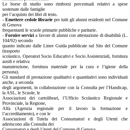
Le borse di studio sono rimborsi percentuali relativi a spese
sostenute dalle famiglie
per l’acquisto dei libri di testo.
-
Emettere cedole librarie
per tutti gli alunni residenti nel Comune
di Genova
frequentanti le scuole primarie pubbliche e paritarie.
-
Fornire servizi
a favore di alunni con attestazione di disabilità (L.
104/92) secondo
quanto indicato dalle Linee Guida pubblicate sul Sito del Comune
(trasporto
scolastico, Operatori Socio Educativi e Socio Assistenziali, fornitura
ausili e relativa
manutenzione, fornitura materiale per la cura e l’igiene della
persona).
Gli standard di prestazione qualitativi e quantitativi sono individuati
anche, a seconda
degli argomenti, in collaborazione con la Consulta per l’Handicap,
la ASL, le Scuole, le
Associazioni dei cartolibrari, l’Ufficio Scolastico Regionale e
Provinciale, la Regione,
Alfa (Agenzia regionale per il lavoro la formazione e
l’accreditamento), e con le
Associazioni di Tutela dei Consumatori e degli Utenti che
aderiscono alla Consulta dei
Consumatori e degli Utenti del Comune di Genova.