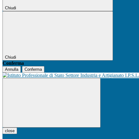
Chiudi
Chiudi
Conferma
Annulla
Conferma
I.P.S.I
close