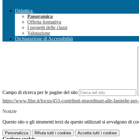
Didattica
Panoramica
Offerta formativa
I progetti delle classi
Valutazione
Dichiarazione di Accessibilità
Campo di ricerca per le pagine del sito
https://www.filse.it/focus/
453-contributi-straordinari-
alle-famiglie-pe
Notizie
Questo sito o gli strumenti terzi da questo utilizzati si avvalgono di coo
Personalizza
Rifiuta tutti
i cookies
Accetta tutti
i cookies
Gestione cookie