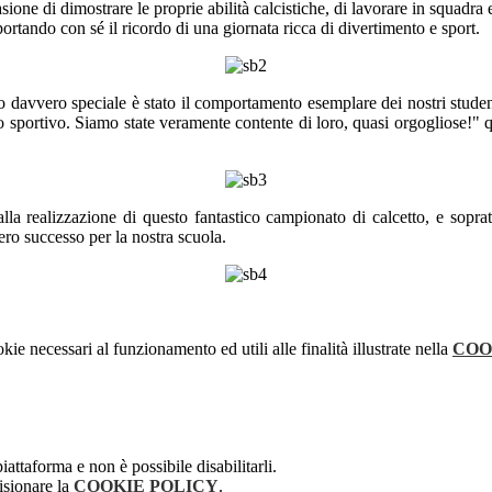
ione di dimostrare le proprie abilità calcistiche, di lavorare in squadra 
, portando con sé il ricordo di una giornata ricca di divertimento e sport.
o davvero speciale è stato il comportamento esemplare dei nostri studenti
ito sportivo. Siamo state veramente contente di loro, quasi orgogliose!" q
la realizzazione di questo fantastico campionato di calcetto, e sopratt
ro successo per la nostra scuola.
kie necessari al funzionamento ed utili alle finalità illustrate nella
COO
attaforma e non è possibile disabilitarli.
isionare la
COOKIE POLICY
.