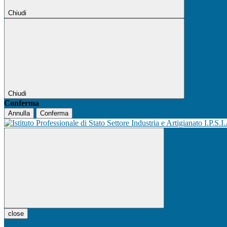
Chiudi
Chiudi
Conferma
Annulla
Conferma
I.P.S.I
close