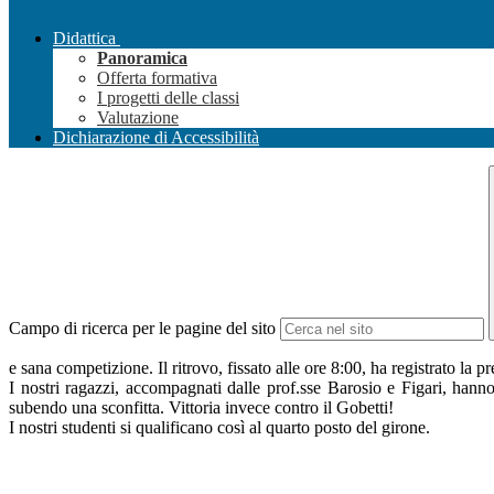
Didattica
Panoramica
Offerta formativa
I progetti delle classi
Valutazione
Dichiarazione di Accessibilità
Campo di ricerca per le pagine del sito
e sana competizione. Il ritrovo, fissato alle ore 8:00, ha registrato la p
I nostri ragazzi, accompagnati dalle prof.sse Barosio e Figari, han
subendo una sconfitta. Vittoria invece contro il Gobetti!
I nostri studenti si qualificano così al quarto posto del girone.