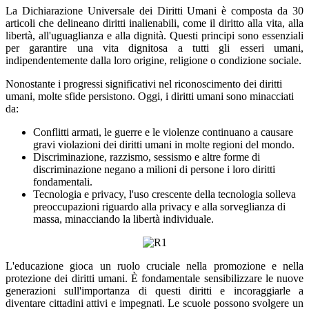
La Dichiarazione Universale dei Diritti Umani è composta da 30
articoli che delineano diritti inalienabili, come il diritto alla vita, alla
libertà, all'uguaglianza e alla dignità. Questi principi sono essenziali
per garantire una vita dignitosa a tutti gli esseri umani,
indipendentemente dalla loro origine, religione o condizione sociale.
Nonostante i progressi significativi nel riconoscimento dei diritti
umani, molte sfide persistono. Oggi, i diritti umani sono minacciati
da:
Conflitti armati, le guerre e le violenze continuano a causare
gravi violazioni dei diritti umani in molte regioni del mondo.
Discriminazione, razzismo, sessismo e altre forme di
discriminazione negano a milioni di persone i loro diritti
fondamentali.
Tecnologia e privacy, l'uso crescente della tecnologia solleva
preoccupazioni riguardo alla privacy e alla sorveglianza di
massa, minacciando la libertà individuale.
L'educazione gioca un ruolo cruciale nella promozione e nella
protezione dei diritti umani. È fondamentale sensibilizzare le nuove
generazioni sull'importanza di questi diritti e incoraggiarle a
diventare cittadini attivi e impegnati. Le scuole possono svolgere un