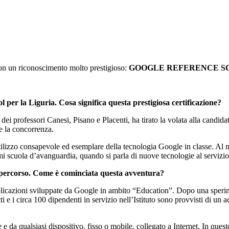
con un riconoscimento molto prestigioso:
GOOGLE REFERENCE S
per la Liguria. Cosa significa questa prestigiosa certificazione?
a dei professori Canesi, Pisano e Placenti, ha tirato la volata alla candid
re la concorrenza.
ilizzo consapevole ed esemplare della tecnologia Google in classe. Al
mi scuola d’avanguardia, quando si parla di nuove tecnologie al servizio 
 percorso. Come è cominciata questa avventura?
applicazioni sviluppate da Google in ambito “Education”. Dopo una sperime
tti e i circa 100 dipendenti in servizio nell’Istituto sono provvisti di un
 e da qualsiasi dispositivo, fisso o mobile, collegato a Internet. In ques