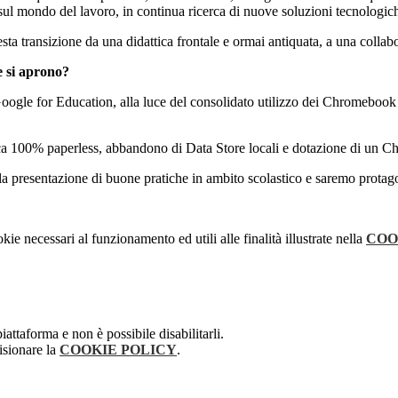
 sul mondo del lavoro, in continua ricerca di nuove soluzioni tecnologic
ta transizione da una didattica frontale e ormai antiquata, a una collabo
e si aprono?
r Google for Education, alla luce del consolidato utilizzo dei Chromeboo
ica 100% paperless, abbandono di Data Store locali e dotazione di un Ch
 la presentazione di buone pratiche in ambito scolastico e saremo protagon
kie necessari al funzionamento ed utili alle finalità illustrate nella
COO
attaforma e non è possibile disabilitarli.
isionare la
COOKIE POLICY
.