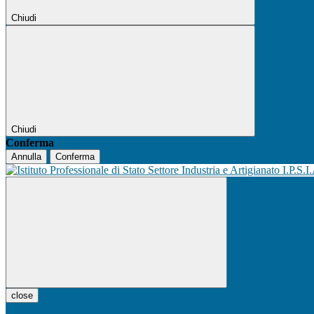
Chiudi
Chiudi
Conferma
Annulla
Conferma
I.P.S.I
close