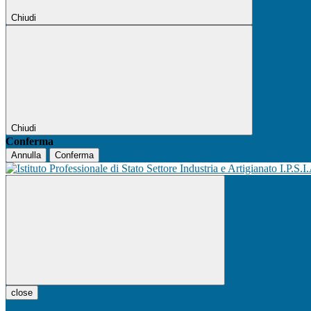
Chiudi
Chiudi
Conferma
Annulla
Conferma
I.P.S.I
close