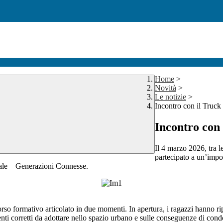
Home
>
Novità
>
Le notizie
>
Incontro con il Truck 
Incontro con 
Il 4 marzo 2026, tra 
partecipato a un’impor
stale – Generazioni Connesse.
so formativo articolato in due momenti. In apertura, i ragazzi hanno ripe
ti corretti da adottare nello spazio urbano e sulle conseguenze di condot