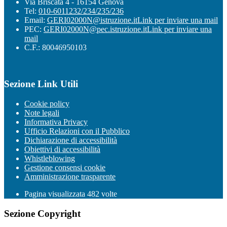
Via Briscata 4 - 16154 Genova
Tel:
010-6011232/234/235/236
Email:
GERI02000N@istruzione.it
Link per inviare una mail
PEC:
GERI02000N@pec.istruzione.it
Link per inviare una
mail
C.F.: 80046950103
Sezione Link Utili
Cookie policy
Note legali
Informativa Privacy
Ufficio Relazioni con il Pubblico
Dichiarazione di accessibilità
Obiettivi di accessibilità
Whistleblowing
Gestione consensi cookie
Amministrazione trasparente
Pagina visualizzata
482
volte
Sezione Copyright