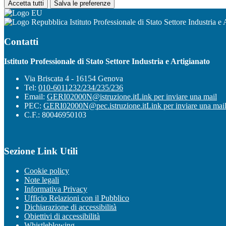
Accetta tutti
Salva le preferenze
Istituto Professionale di Stato Settore Industria e 
Contatti
Istituto Professionale di Stato Settore Industria e Artigianato
Via Briscata 4 - 16154 Genova
Tel:
010-6011232/234/235/236
Email:
GERI02000N@istruzione.it
Link per inviare una mail
PEC:
GERI02000N@pec.istruzione.it
Link per inviare una mai
C.F.: 80046950103
Sezione Link Utili
Cookie policy
Note legali
Informativa Privacy
Ufficio Relazioni con il Pubblico
Dichiarazione di accessibilità
Obiettivi di accessibilità
Whistleblowing