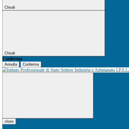
Chiudi
Chiudi
Conferma
Annulla
Conferma
I.P.S.I
close