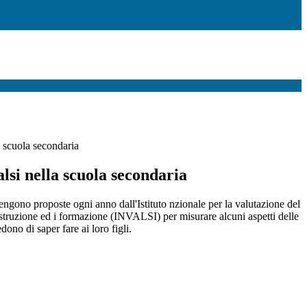
a scuola secondaria
lsi nella scuola secondaria
vengono
proposte ogni anno dall'Istituto n
zionale per la valutazione del
struzione e
d i formazione (INVALSI) per
misurare alcuni aspetti delle
iedono di
saper fare ai loro figli.