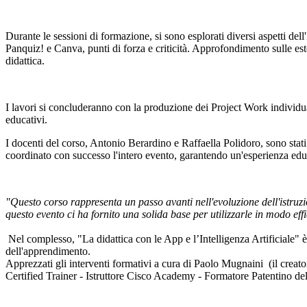
Durante le sessioni di formazione, si sono esplorati diversi aspetti dell
Panquiz! e Canva, punti di forza e criticità. Approfondimento sulle es
didattica.
I lavori si concluderanno con la produzione dei Project Work individuali,
educativi.
I docenti del corso, Antonio Berardino e Raffaella Polidoro, sono stati f
coordinato con successo l'intero evento, garantendo un'esperienza educ
"Questo corso rappresenta un passo avanti nell'evoluzione dell'istruzio
questo evento ci ha fornito una solida base per utilizzarle in modo effi
Nel complesso, "La didattica con le App e l’Intelligenza Artificiale" è 
dell'apprendimento.
Apprezzati gli interventi formativi a cura di Paolo Mugnaini (il cre
Certified Trainer - Istruttore Cisco Academy - Formatore Patentino de