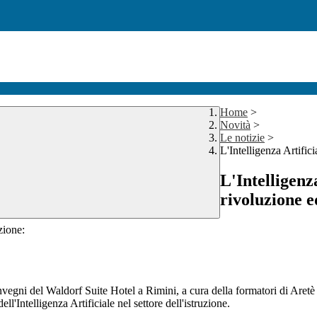
Home
>
Novità
>
Le notizie
>
L'Intelligenza Artific
L'Intelligenz
rivoluzione e
zione:
 Convegni del Waldorf Suite Hotel a Rimini, a cura della formatori di A
ll'Intelligenza Artificiale nel settore dell'istruzione.