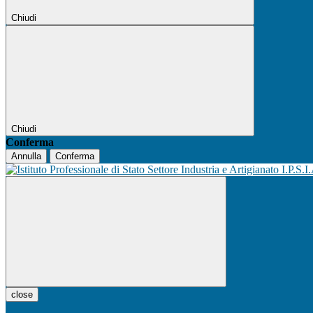
Chiudi
Chiudi
Conferma
Annulla
Conferma
I.P.S.I
close