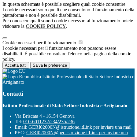
In questa schermata è possibile scegliere quali cookie consentire.
I cookie necessari sono quelli che consentono il funzionamento della
piattaforma e non è possibile disabilitarli.
Per conoscere quali sono i cookie necessari al funzionamento potete
visionare la
COOKIE POLICY
.
Cookie necessari per il funzionamento
I cookie necessari per il funzionamento non possono essere
disabilitati. È possibile consultare l'elenco nella pagina della cookie
policy.
Accetta tutti
Salva le preferenze
Istituto Professionale di Stato Settore Industria e
Artigianato
Contatti
Istituto Professionale di Stato Settore Industria e Artigianato
Via Briscata 4 - 16154 Genova
Tel:
010-6011232/234/235/236
Email:
GERI02000N@istruzione.it
Link per inviare una mail
PEC:
GERI02000N@pec.istruzione.it
Link per inviare una