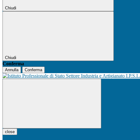
Chiudi
Chiudi
Conferma
Annulla
Conferma
I.P.S.I
close