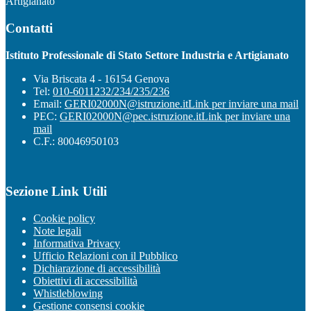
Artigianato
Contatti
Istituto Professionale di Stato Settore Industria e Artigianato
Via Briscata 4 - 16154 Genova
Tel:
010-6011232/234/235/236
Email:
GERI02000N@istruzione.it
Link per inviare una mail
PEC:
GERI02000N@pec.istruzione.it
Link per inviare una
mail
C.F.: 80046950103
Sezione Link Utili
Cookie policy
Note legali
Informativa Privacy
Ufficio Relazioni con il Pubblico
Dichiarazione di accessibilità
Obiettivi di accessibilità
Whistleblowing
Gestione consensi cookie