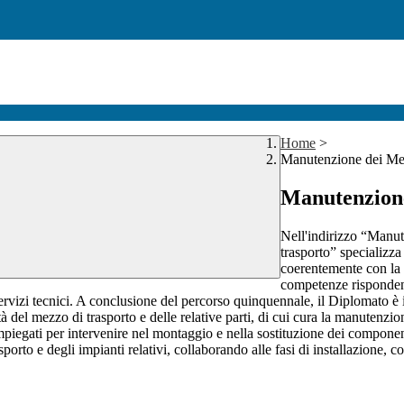
Home
>
Manutenzione dei Mes
Manutenzione
Nell'indirizzo “Manut
trasporto” specializza
coerentemente con la f
competenze rispondent
vi servizi tecnici. A conclusione del percorso quinquennale, il Diplomato
ità del mezzo di trasporto e delle relative parti, di cui cura la manutenzi
mpiegati per intervenire nel montaggio e nella sostituzione dei componenti 
porto e degli impianti relativi, collaborando alle fasi di installazione, co