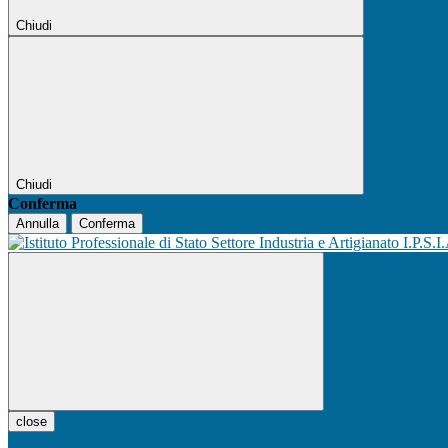
Chiudi
Chiudi
Conferma
Annulla
Conferma
I.P.S.I
close