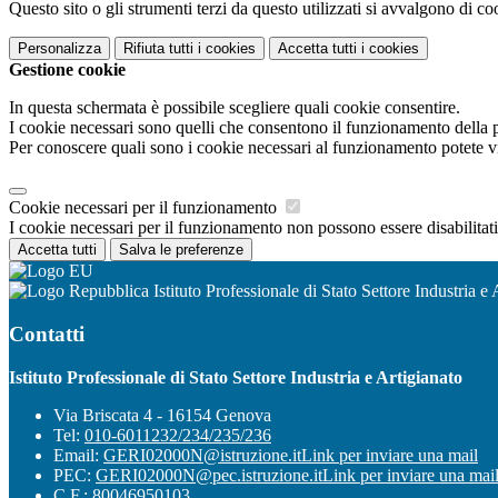
Questo sito o gli strumenti terzi da questo utilizzati si avvalgono di coo
Personalizza
Rifiuta tutti
i cookies
Accetta tutti
i cookies
Gestione cookie
In questa schermata è possibile scegliere quali cookie consentire.
I cookie necessari sono quelli che consentono il funzionamento della pi
Per conoscere quali sono i cookie necessari al funzionamento potete v
Cookie necessari per il funzionamento
I cookie necessari per il funzionamento non possono essere disabilitati.
Accetta tutti
Salva le preferenze
Istituto Professionale di Stato Settore Industria e 
Contatti
Istituto Professionale di Stato Settore Industria e Artigianato
Via Briscata 4 - 16154 Genova
Tel:
010-6011232/234/235/236
Email:
GERI02000N@istruzione.it
Link per inviare una mail
PEC:
GERI02000N@pec.istruzione.it
Link per inviare una mai
C.F.: 80046950103