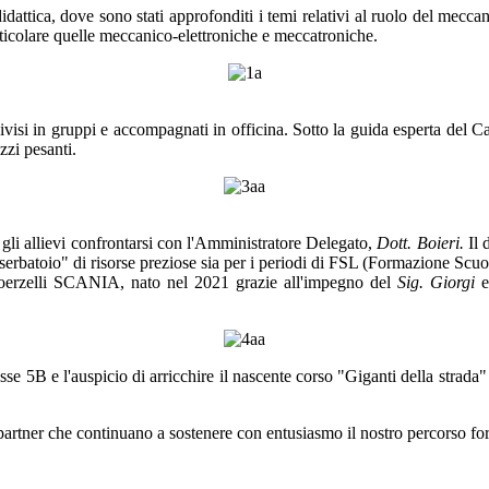
idattica, dove sono stati approfonditi i temi relativi al ruolo del mecca
rticolare quelle meccanico-elettroniche e meccatroniche.
ivisi in gruppi e accompagnati in officina. Sotto la guida esperta del 
zzi pesanti.
o gli allievi confrontarsi con l'Amministratore Delegato,
Dott. Boieri.
Il d
n "serbatoio" di risorse preziose sia per i periodi di FSL (Formazione Scu
Autoerzelli SCANIA, nato nel 2021 grazie all'impegno del
Sig. Giorgi
e
se 5B e l'auspicio di arricchire il nascente corso "Giganti della strada"
 partner che continuano a sostenere con entusiasmo il nostro percorso fo