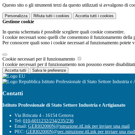
Questo sito o gli strumenti terzi da questo utilizzati si avvalgono di coo
Personalizza
Rifiuta tutti
i cookies
Accetta tutti
i cookies
Gestione cookie
In questa schermata è possibile scegliere quali cookie consentire.
I cookie necessari sono quelli che consentono il funzionamento della pi
Per conoscere quali sono i cookie necessari al funzionamento potete v
Cookie necessari per il funzionamento
I cookie necessari per il funzionamento non possono essere disabilitati.
Accetta tutti
Salva le preferenze
Istituto Professionale di Stato Settore Industria e 
Contatti
Istituto Professionale di Stato Settore Industria e Artigianato
Via Briscata 4 - 16154 Genova
Tel:
010-6011232/234/235/236
Email:
GERI02000N@istruzione.it
Link per inviare una mail
PEC:
GERI02000N@pec.istruzione.it
Link per inviare una mai