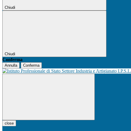
Chiudi
Chiudi
Conferma
Annulla
Conferma
I.P.S.I
close