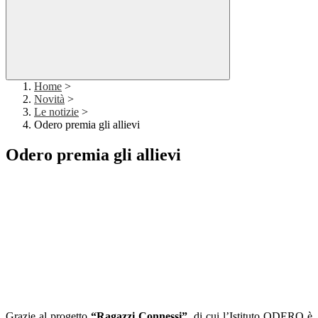
Home
>
Novità
>
Le notizie
>
Odero premia gli allievi
Odero premia gli allievi
Grazie al progetto
“Ragazzi Connessi”
, di cui l’Istituto ODERO è