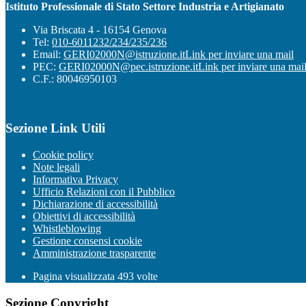
Istituto Professionale di Stato Settore Industria e Artigianato
Via Briscata 4 - 16154 Genova
Tel:
010-6011232/234/235/236
Email:
GERI02000N@istruzione.it
Link per inviare una mail
PEC:
GERI02000N@pec.istruzione.it
Link per inviare una mai
C.F.: 80046950103
Sezione Link Utili
Cookie policy
Note legali
Informativa Privacy
Ufficio Relazioni con il Pubblico
Dichiarazione di accessibilità
Obiettivi di accessibilità
Whistleblowing
Gestione consensi cookie
Amministrazione trasparente
Pagina visualizzata
493
volte
Sezione Copyright