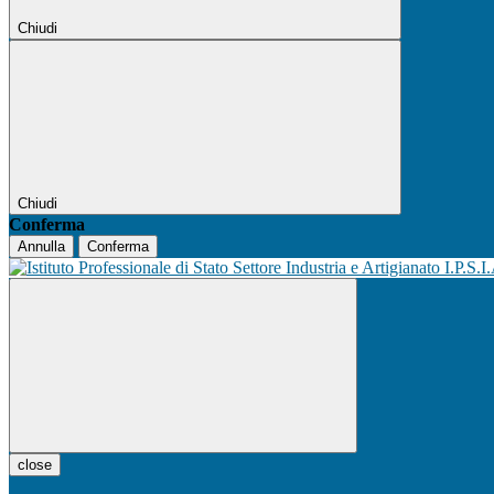
Chiudi
Chiudi
Conferma
Annulla
Conferma
I.P.S.I
close