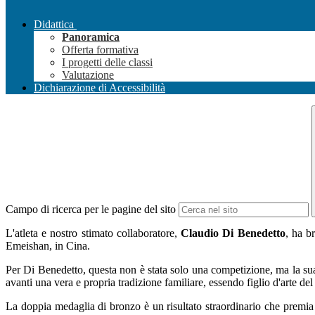
Didattica
Panoramica
Offerta formativa
I progetti delle classi
Valutazione
Dichiarazione di Accessibilità
Campo di ricerca per le pagine del sito
L'atleta e nostro stimato collaboratore,
Claudio Di Benedetto
, ha b
Emeishan, in Cina.
Per Di Benedetto, questa non è stata solo una competizione, ma la sua 
avanti una vera e propria tradizione familiare, essendo figlio d'arte 
La doppia medaglia di bronzo è un risultato straordinario che premia