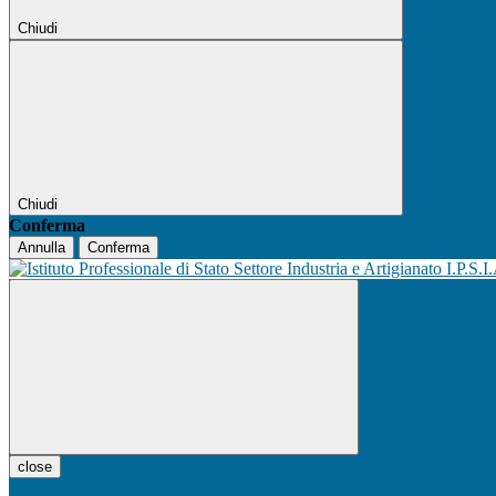
Chiudi
Chiudi
Conferma
Annulla
Conferma
I.P.S.I
close