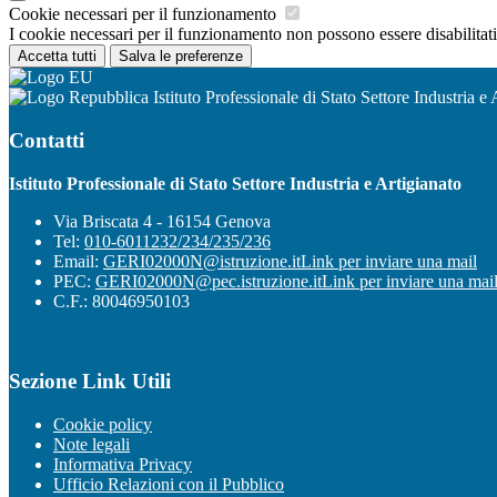
Cookie necessari per il funzionamento
I cookie necessari per il funzionamento non possono essere disabilitati.
Accetta tutti
Salva le preferenze
Istituto Professionale di Stato Settore Industria e 
Contatti
Istituto Professionale di Stato Settore Industria e Artigianato
Via Briscata 4 - 16154 Genova
Tel:
010-6011232/234/235/236
Email:
GERI02000N@istruzione.it
Link per inviare una mail
PEC:
GERI02000N@pec.istruzione.it
Link per inviare una mai
C.F.: 80046950103
Sezione Link Utili
Cookie policy
Note legali
Informativa Privacy
Ufficio Relazioni con il Pubblico