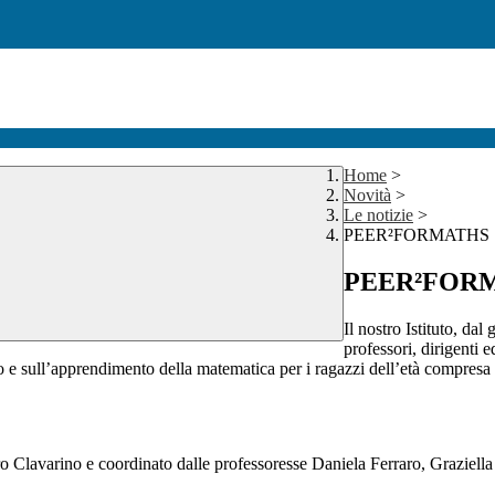
Home
>
Novità
>
Le notizie
>
PEER²FORMATHS
PEER²FOR
Il nostro Istituto, da
professori, dirigenti 
o e sull’apprendimento della matematica per i ragazzi dell’età compresa 
andro Clavarino e coordinato dalle professoresse Daniela Ferraro, Graziel