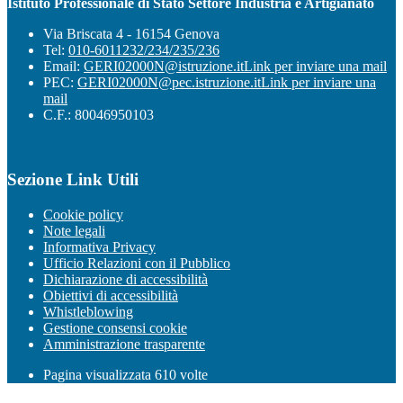
Istituto Professionale di Stato Settore Industria e Artigianato
Via Briscata 4 - 16154 Genova
Tel:
010-6011232/234/235/236
Email:
GERI02000N@istruzione.it
Link per inviare una mail
PEC:
GERI02000N@pec.istruzione.it
Link per inviare una
mail
C.F.: 80046950103
Sezione Link Utili
Cookie policy
Note legali
Informativa Privacy
Ufficio Relazioni con il Pubblico
Dichiarazione di accessibilità
Obiettivi di accessibilità
Whistleblowing
Gestione consensi cookie
Amministrazione trasparente
Pagina visualizzata
610
volte