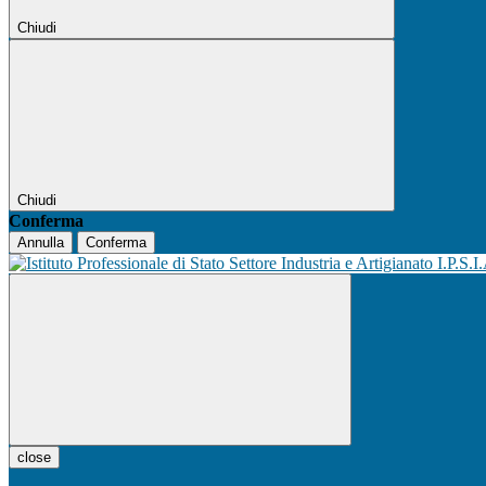
Chiudi
Chiudi
Conferma
Annulla
Conferma
I.P.S.I
close