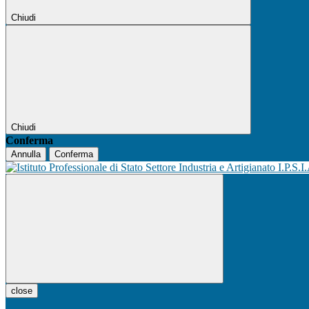
Chiudi
Chiudi
Conferma
Annulla
Conferma
I.P.S.I
close