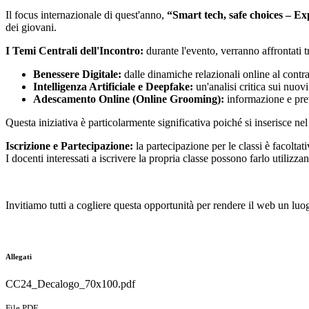
Il focus internazionale di quest'anno,
“Smart tech, safe choices – Ex
dei giovani.
I Temi Centrali dell'Incontro:
d
urante l'evento, verranno affrontati 
Benessere Digitale:
dalle dinamiche relazionali online al cont
Intelligenza Artificiale e Deepfake:
un'analisi critica sui nuov
Adescamento Online (Online Grooming):
informazione e prev
Questa iniziativa è particolarmente significativa poiché si inserisce nel
Iscrizione e Partecipazione:
l
a partecipazione per le classi è facoltat
I docenti interessati a iscrivere la propria classe possono farlo utilizzan
Invitiamo tutti a cogliere questa opportunità per rendere il web un luo
Allegati
CC24_Decalogo_70x100.pdf
File PDF