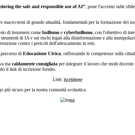
ploring the safe and responsible use of AI”
, pone l'accento sulle sfide
tre macro-temi di grande attualità, fondamentali per la formazione dei nos
rasto di fenomeni come
bullismo
e
cyberbullismo
, con l'obiettivo di tut
i strumenti di IA e sui rischi legati alla disinformazione e alla manipolaz
enzione contro i pericoli dell'adescamento in rete.
 percorso di
Educazione Civica
, rafforzando le competenze sulla cittadi
iva ma
caldamente consigliata
per integrare il lavoro che molti docenti
do il link di iscrizione fornito.
Link:
iscrizione
go più sicuro per la nostra comunità scolastica.