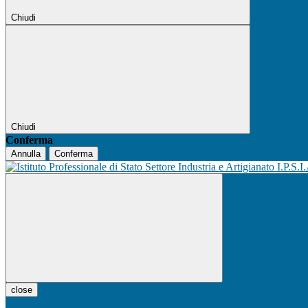
Chiudi
Chiudi
Conferma
Annulla
Conferma
I.P.S.I
close