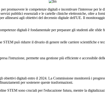
 promuovere le competenze digitali e incentivare l'interesse per le dis
ervizi pubblici essenziali e le cartelle cliniche elettroniche, oltre a forni
er allinearsi agli obiettivi del decennio digitale dell'UE. Il monitoraggi
mpetenze digitali è fondamentale per preparare gli studenti alle sfide f
line STEM può ridurre il divario di genere nelle carriere scientifiche e
presa l'istruzione, permette una gestione più efficiente e accessibile del
 obiettivi digitali entro il 2024. La Commissione monitorerà i progressi e
 finanziamenti per sostenere queste trasformazioni.
pline STEM sono cruciali per l'educazione futura, mentre la digitalizzazi