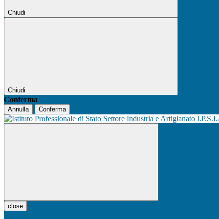
Chiudi
Chiudi
Conferma
Annulla
Conferma
I.P.S.I
close