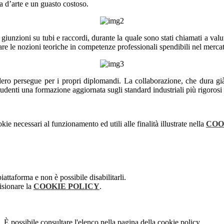
a d’arte e un guasto costoso.
giunzioni su tubi e raccordi, durante la quale sono stati chiamati a valutar
e le nozioni teoriche in competenze professionali spendibili nel mercat
dero persegue per i propri diplomandi. La collaborazione, che dura già
tudenti una formazione aggiornata sugli standard industriali più rigorosi
kie necessari al funzionamento ed utili alle finalità illustrate nella
COO
attaforma e non è possibile disabilitarli.
isionare la
COOKIE POLICY
.
 È possibile consultare l'elenco nella pagina della cookie policy.