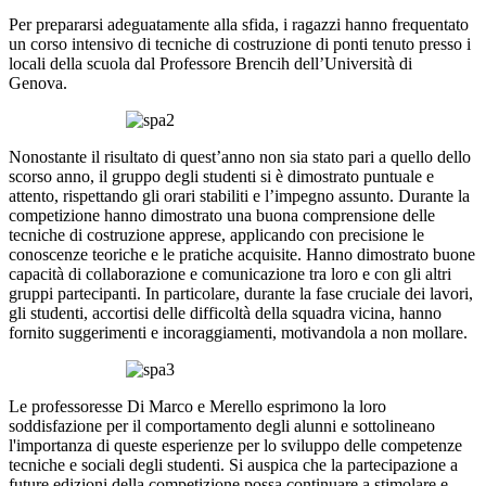
Per prepararsi adeguatamente alla sfida, i ragazzi hanno frequentato
un corso intensivo di tecniche di costruzione di ponti tenuto presso i
locali della scuola dal Professore Brencih dell’Università di
Genova.
Nonostante il risultato di quest’anno non sia stato pari a quello dello
scorso anno, il gruppo degli studenti si è dimostrato puntuale e
attento, rispettando gli orari stabiliti e l’impegno assunto. Durante la
competizione hanno dimostrato una buona comprensione delle
tecniche di costruzione apprese, applicando con precisione le
conoscenze teoriche e le pratiche acquisite. Hanno dimostrato buone
capacità di collaborazione e comunicazione tra loro e con gli altri
gruppi partecipanti. In particolare, durante la fase cruciale dei lavori,
gli studenti, accortisi delle difficoltà della squadra vicina, hanno
fornito suggerimenti e incoraggiamenti, motivandola a non mollare.
Le professoresse Di Marco e Merello esprimono la loro
soddisfazione per il comportamento degli alunni e sottolineano
l'importanza di queste esperienze per lo sviluppo delle competenze
tecniche e sociali degli studenti. Si auspica che la partecipazione a
future edizioni della competizione possa continuare a stimolare e