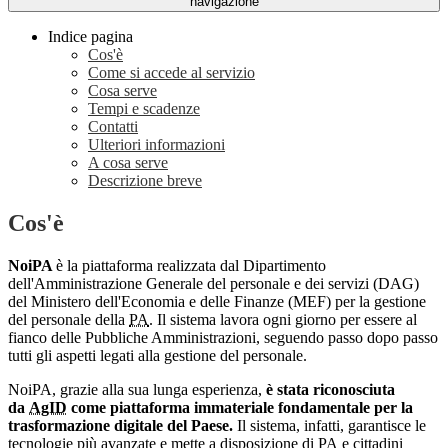
navigazione
Indice pagina
Cos'è
Come si accede al servizio
Cosa serve
Tempi e scadenze
Contatti
Ulteriori informazioni
A cosa serve
Descrizione breve
Cos'è
NoiPA
è la piattaforma realizzata dal Dipartimento
dell'Amministrazione Generale del personale e dei servizi (DAG)
del Ministero dell'Economia e delle Finanze (MEF) per la gestione
del personale della
PA
. Il sistema lavora ogni giorno per essere al
fianco delle Pubbliche Amministrazioni, seguendo passo dopo passo
tutti gli aspetti legati alla gestione del personale.
NoiPA, grazie alla sua lunga esperienza,
è stata riconosciuta
da
AgID
come piattaforma immateriale fondamentale per la
trasformazione digitale del Paese.
Il sistema, infatti, garantisce le
tecnologie più avanzate e mette a disposizione di
PA
e cittadini