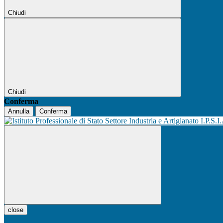
Chiudi
Chiudi
Conferma
Annulla
Conferma
I.P.S.I
close