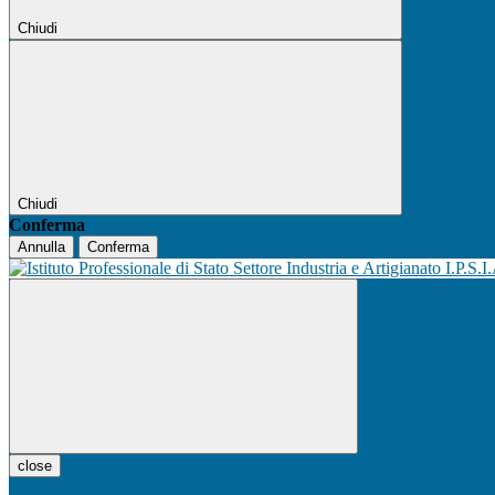
Chiudi
Chiudi
Conferma
Annulla
Conferma
I.P.S.I
close