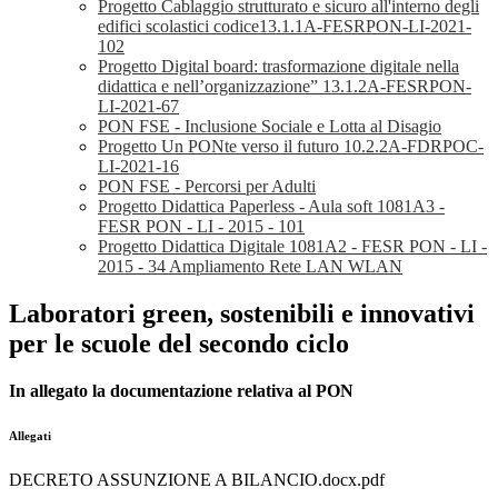
Progetto Cablaggio strutturato e sicuro all'interno degli
edifici scolastici codice13.1.1A-FESRPON-LI-2021-
102
Progetto Digital board: trasformazione digitale nella
didattica e nell’organizzazione” 13.1.2A-FESRPON-
LI-2021-67
PON FSE - Inclusione Sociale e Lotta al Disagio
Progetto Un PONte verso il futuro 10.2.2A-FDRPOC-
LI-2021-16
PON FSE - Percorsi per Adulti
Progetto Didattica Paperless - Aula soft 1081A3 -
FESR PON - LI - 2015 - 101
Progetto Didattica Digitale 1081A2 - FESR PON - LI -
2015 - 34 Ampliamento Rete LAN WLAN
Laboratori green, sostenibili e innovativi
per le scuole del secondo ciclo
In allegato la documentazione relativa al PON
Allegati
DECRETO ASSUNZIONE A BILANCIO.docx.pdf