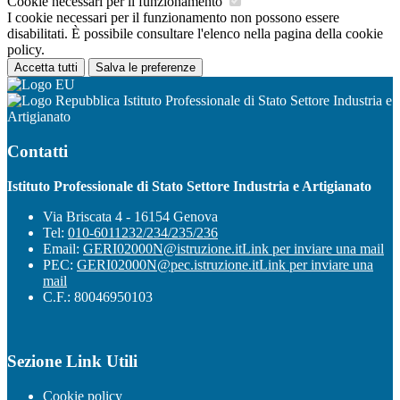
Cookie necessari per il funzionamento
I cookie necessari per il funzionamento non possono essere
disabilitati. È possibile consultare l'elenco nella pagina della cookie
policy.
Accetta tutti
Salva le preferenze
Istituto Professionale di Stato Settore Industria e
Artigianato
Contatti
Istituto Professionale di Stato Settore Industria e Artigianato
Via Briscata 4 - 16154 Genova
Tel:
010-6011232/234/235/236
Email:
GERI02000N@istruzione.it
Link per inviare una mail
PEC:
GERI02000N@pec.istruzione.it
Link per inviare una
mail
C.F.: 80046950103
Sezione Link Utili
Cookie policy