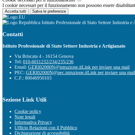
I cookie necessari per il funzionamento non possono essere disabilitati.
Accetta tutti
Salva le preferenze
Istituto Professionale di Stato Settore Industria e 
Contatti
Istituto Professionale di Stato Settore Industria e Artigianato
Via Briscata 4 - 16154 Genova
Tel:
010-6011232/234/235/236
Email:
GERI02000N@istruzione.it
Link per inviare una mail
PEC:
GERI02000N@pec.istruzione.it
Link per inviare una mai
C.F.: 80046950103
Sezione Link Utili
Cookie policy
Note legali
Informativa Privacy
Ufficio Relazioni con il Pubblico
Dichiarazione di accessibilità