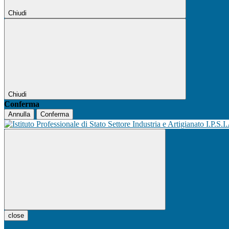
Chiudi
Chiudi
Conferma
Annulla
Conferma
I.P.S.I
close