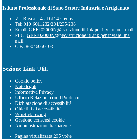
Istituto Professionale di Stato Settore Industria e Artigianato
Via Briscata 4 - 16154 Genova
Tel:
010-6011232/234/235/236
Email:
GERI02000N@istruzione.it
Link per inviare una mail
PEC:
GERI02000N@pec.istruzione.it
Link per inviare una
mail
C.F.: 80046950103
Sezione Link Utili
Cookie policy
Note legali
Informativa Privacy
Ufficio Relazioni con il Pubblico
Dichiarazione di accessibilità
Obiettivi di accessibilità
Whistleblowing
Gestione consensi cookie
Amministrazione trasparente
Pagina visualizzata
205
volte