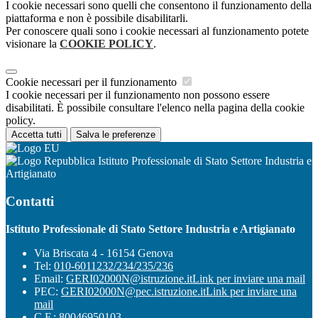
I cookie necessari sono quelli che consentono il funzionamento della
piattaforma e non è possibile disabilitarli.
Per conoscere quali sono i cookie necessari al funzionamento potete
visionare la
COOKIE POLICY
.
Cookie necessari per il funzionamento
I cookie necessari per il funzionamento non possono essere
disabilitati. È possibile consultare l'elenco nella pagina della cookie
policy.
Accetta tutti
Salva le preferenze
Istituto Professionale di Stato Settore Industria e
Artigianato
Contatti
Istituto Professionale di Stato Settore Industria e Artigianato
Via Briscata 4 - 16154 Genova
Tel:
010-6011232/234/235/236
Email:
GERI02000N@istruzione.it
Link per inviare una mail
PEC:
GERI02000N@pec.istruzione.it
Link per inviare una
mail
C.F.: 80046950103