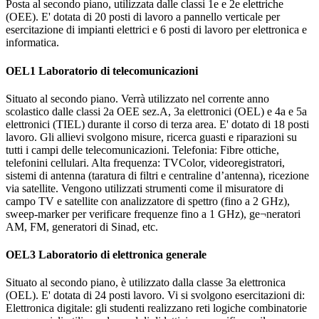
Posta al secondo piano, utilizzata dalle classi 1e e 2e elettriche
(OEE). E' dotata di 20 posti di lavoro a pannello verticale per
esercitazione di impianti elettrici e 6 posti di lavoro per elettronica e
informatica.
OEL1 Laboratorio di telecomunicazioni
Situato al secondo piano. Verrà utilizzato nel corrente anno
scolastico dalle classi 2a OEE sez.A, 3a elettronici (OEL) e 4a e 5a
elettronici (TIEL) durante il corso di terza area. E' dotato di 18 posti
lavoro. Gli allievi svolgono misure, ricerca guasti e riparazioni su
tutti i campi delle telecomunicazioni. Telefonia: Fibre ottiche,
telefonini cellulari. Alta frequenza: TVColor, videoregistratori,
sistemi di antenna (taratura di filtri e centraline d’antenna), ricezione
via satellite. Vengono utilizzati strumenti come il misuratore di
campo TV e satellite con analizzatore di spettro (fino a 2 GHz),
sweep-marker per verificare frequenze fino a 1 GHz), ge¬neratori
AM, FM, generatori di Sinad, etc.
OEL3 Laboratorio di elettronica generale
Situato al secondo piano, è utilizzato dalla classe 3a elettronica
(OEL). E' dotata di 24 posti lavoro. Vi si svolgono esercitazioni di:
Elettronica digitale: gli studenti realizzano reti logiche combinatorie