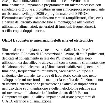
e sequenziali utilizzando moduli didattici e ne verificano il
funzionamento. Imparano a programmare un microprocessore con
simulatore di Z80, e a progettare sistemi a microprocessore mediante
un sistema di sviluppo 8086 e programmatore di EPROM.
Elettronica analogica: si realizzano circuiti (amplificatori, filtri, etc.)
a partire dal circuito stampato fino al montaggio e alla verifica
utilizzando alimentatori, generatori di funzioni, frequenzimetri,
oscilloscopi a doppia traccia.
OEL4 Laboratorio misurazioni elettriche ed elettroniche
Situato al secondo piano, viene utilizzato dalle classi 4e e 5e
elettroniche. E’ dotato di 18 postazioni di lavoro, di cui 2 polivalenti,
dedicate al collegamento in rete dei PC, mentre le altre sono
utilizzabili da due allievi e attrezzabili con la comune strumentazione
del laboratorio di elettronica (Alimentatori stabilizzati, generatori di
funzione , frequenzimetri, multimetri, oscilloscopi) di tipo sia
analogico che digitale. Le prove di laboratorio consistono nello
sviluppare le misure fondamentali per la verifica del funzionamento
di sistemi elettronici onde permettere agli allievi di impratichirsi
nell’uso delle stru¬mentazione e delle metodologie relative alle
misure stesse. . Il laboratorio è inoltre dotato di 15 Personal
Computer sui quali gli allievi imparano ad usare programmi di
C.A.D. elettrico e di simulazione.