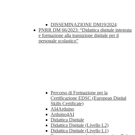
DISSEMINAZIONE DM19/2024
PNRR DM 66/2023: “Didattica digitale integrata
e formazione alla transizione digitale per il
personale scolastico”
Percorso di Formazione per la
Certificazione EDSC (European Digital
Skills Certificate)
AI4Arduino
Arduino4AI
Didattica Digitale
Didattica Digitale (Livello L2)
Didattica Digitale (Livello L1)