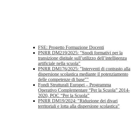
FSE: Progetto Formazione Docenti
PNRR DM219/2025: "Snodi formativi per la
transizione digitale sull’utilizzo dell’intelligenza
artificiale nella scuola"
PNRR DM176/2025: "Interventi di contrasto alla
dispersione scolastica mediante il potenziamento
delle competenze di base""
Fondi Strutturali Europei – Programma
Operativo Complementare “Per la Scuola” 2014-
2020, POC “Per la Scuola”
PNRR DM19/2024: "Riduzione dei divari
territoriali e lotta alla dispersione scolastica"