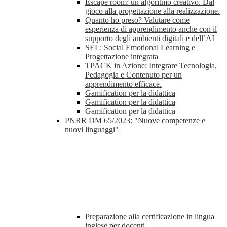
Escape room: un algoritmo creativo. Dal
gioco alla progettazione alla realizzazione.
Quanto ho preso? Valutare come
esperienza di apprendimento anche con il
supporto degli ambienti digitali e dell’AI
SEL: Social Emotional Learning e
Progettazione integrata
TPACK in Azione: Integrare Tecnologia,
Pedagogia e Contenuto per un
apprendimento efficace.
Gamification per la didattica
Gamification per la didattica
Gamification per la didattica
PNRR DM 65/2023: "Nuove competenze e
nuovi linguaggi"
Preparazione alla certificazione in lingua
inglese per docenti