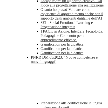
Escape room: un algoritmo creativo. Dal
gioco alla progettazione alla realizzazione.
Quanto ho preso? Valutare come
esperienza di apprendimento anche con il
supporto degli ambienti digitali e dell’AI
SEL: Social Emotional Learning e
Progettazione integrata
TPACK in Azione: Integrare Tecnologia,
Pedagogia e Contenuto per un
apprendimento efficace.
Gamification per la didattica
Gamification per la didattica
Gamification per la didattica
PNRR DM 65/2023: "Nuove competenze e
nuovi linguaggi"
Preparazione alla certificazione in lingua
inglese per docenti