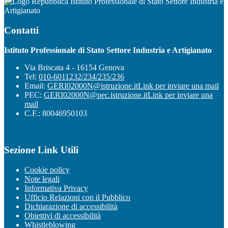
Istituto Professionale di Stato Settore Industria e
Artigianato
Contatti
Istituto Professionale di Stato Settore Industria e Artigianato
Via Briscata 4 - 16154 Genova
Tel:
010-6011232/234/235/236
Email:
GERI02000N@istruzione.it
Link per inviare una mail
PEC:
GERI02000N@pec.istruzione.it
Link per inviare una
mail
C.F.: 80046950103
Sezione Link Utili
Cookie policy
Note legali
Informativa Privacy
Ufficio Relazioni con il Pubblico
Dichiarazione di accessibilità
Obiettivi di accessibilità
Whistleblowing