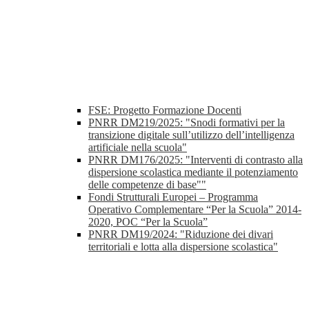
FSE: Progetto Formazione Docenti
PNRR DM219/2025: "Snodi formativi per la
transizione digitale sull’utilizzo dell’intelligenza
artificiale nella scuola"
PNRR DM176/2025: "Interventi di contrasto alla
dispersione scolastica mediante il potenziamento
delle competenze di base""
Fondi Strutturali Europei – Programma
Operativo Complementare “Per la Scuola” 2014-
2020, POC “Per la Scuola”
PNRR DM19/2024: "Riduzione dei divari
territoriali e lotta alla dispersione scolastica"