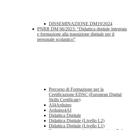
DISSEMINAZIONE DM19/2024
PNRR DM 66/2023: “Didattica digitale integrata
e formazione alla transizione digitale per il
personale scolastico”
Percorso di Formazione per la
Certificazione EDSC (European Digital
Skills Certificate)
AI4Arduino
Arduino4AI
Didattica Digitale
Didattica Digitale (Livello L2)
Didattica Digitale (Livello L1)