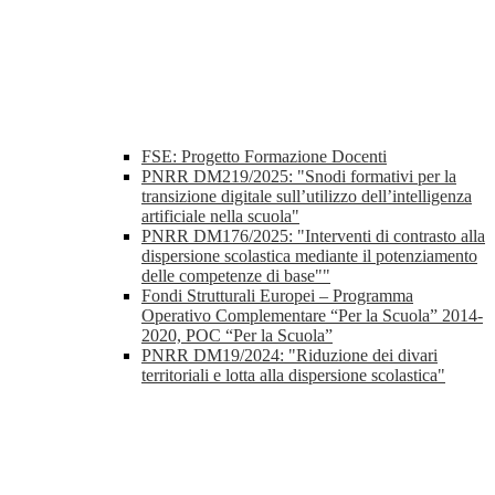
FSE: Progetto Formazione Docenti
PNRR DM219/2025: "Snodi formativi per la
transizione digitale sull’utilizzo dell’intelligenza
artificiale nella scuola"
PNRR DM176/2025: "Interventi di contrasto alla
dispersione scolastica mediante il potenziamento
delle competenze di base""
Fondi Strutturali Europei – Programma
Operativo Complementare “Per la Scuola” 2014-
2020, POC “Per la Scuola”
PNRR DM19/2024: "Riduzione dei divari
territoriali e lotta alla dispersione scolastica"