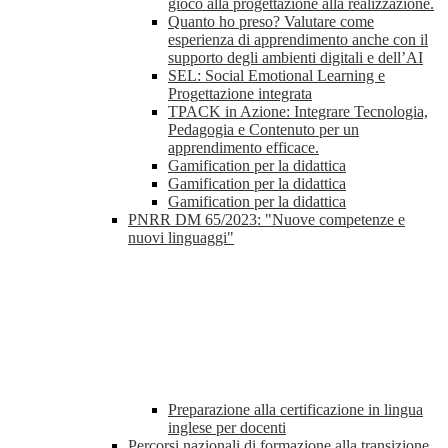
gioco alla progettazione alla realizzazione.
Quanto ho preso? Valutare come
esperienza di apprendimento anche con il
supporto degli ambienti digitali e dell’AI
SEL: Social Emotional Learning e
Progettazione integrata
TPACK in Azione: Integrare Tecnologia,
Pedagogia e Contenuto per un
apprendimento efficace.
Gamification per la didattica
Gamification per la didattica
Gamification per la didattica
PNRR DM 65/2023: "Nuove competenze e
nuovi linguaggi"
Preparazione alla certificazione in lingua
inglese per docenti
Percorsi nazionali di formazione alla transizione