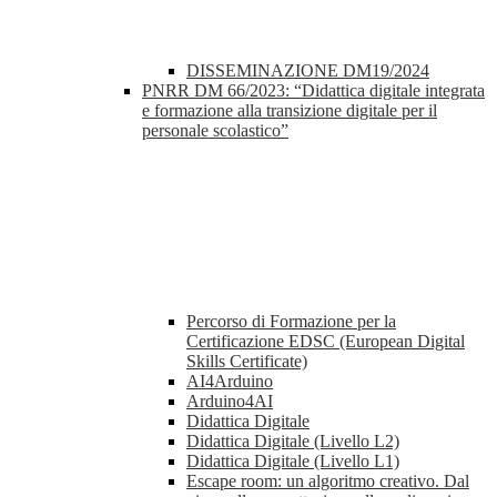
DISSEMINAZIONE DM19/2024
PNRR DM 66/2023: “Didattica digitale integrata
e formazione alla transizione digitale per il
personale scolastico”
Percorso di Formazione per la
Certificazione EDSC (European Digital
Skills Certificate)
AI4Arduino
Arduino4AI
Didattica Digitale
Didattica Digitale (Livello L2)
Didattica Digitale (Livello L1)
Escape room: un algoritmo creativo. Dal