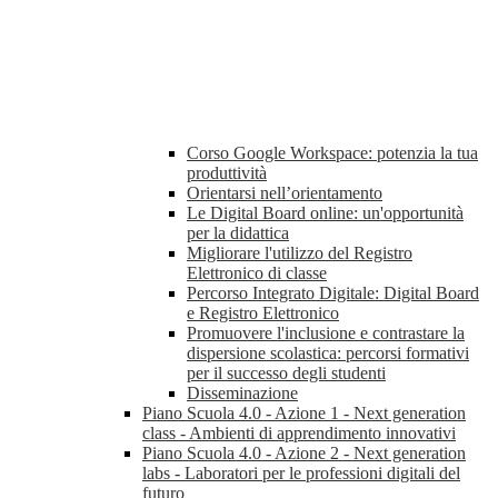
Corso Google Workspace: potenzia la tua
produttività
Orientarsi nell’orientamento
Le Digital Board online: un'opportunità
per la didattica
Migliorare l'utilizzo del Registro
Elettronico di classe
Percorso Integrato Digitale: Digital Board
e Registro Elettronico
Promuovere l'inclusione e contrastare la
dispersione scolastica: percorsi formativi
per il successo degli studenti
Disseminazione
Piano Scuola 4.0 - Azione 1 - Next generation
class - Ambienti di apprendimento innovativi
Piano Scuola 4.0 - Azione 2 - Next generation
labs - Laboratori per le professioni digitali del
futuro