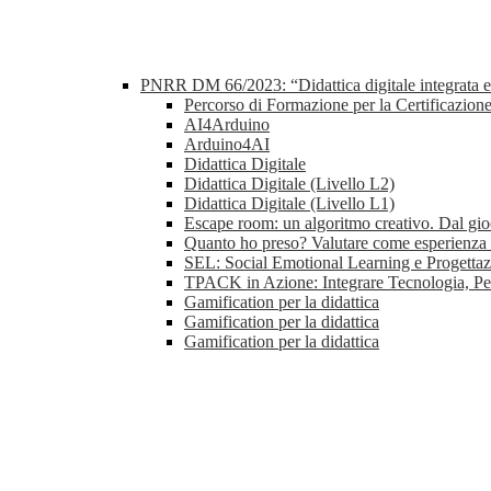
PNRR DM 66/2023: “Didattica digitale integrata e f
Percorso di Formazione per la Certificazion
AI4Arduino
Arduino4AI
Didattica Digitale
Didattica Digitale (Livello L2)
Didattica Digitale (Livello L1)
Escape room: un algoritmo creativo. Dal gioc
Quanto ho preso? Valutare come esperienza d
SEL: Social Emotional Learning e Progettaz
TPACK in Azione: Integrare Tecnologia, Pe
Gamification per la didattica
Gamification per la didattica
Gamification per la didattica