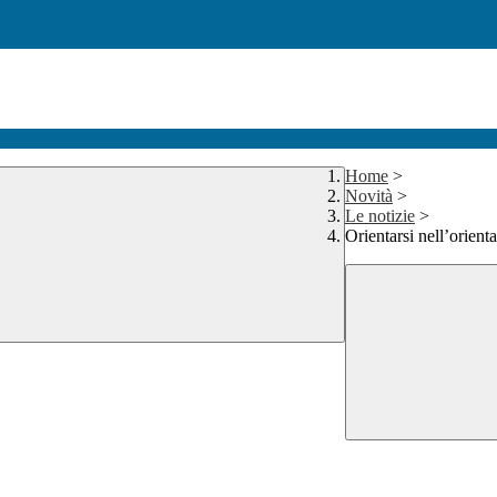
Home
>
Novità
>
Le notizie
>
Orientarsi nell’orien