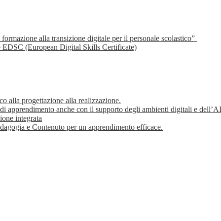
ormazione alla transizione digitale per il personale scolastico”
e EDSC (European Digital Skills Certificate)
o alla progettazione alla realizzazione.
i apprendimento anche con il supporto degli ambienti digitali e dell’A
ione integrata
dagogia e Contenuto per un apprendimento efficace.