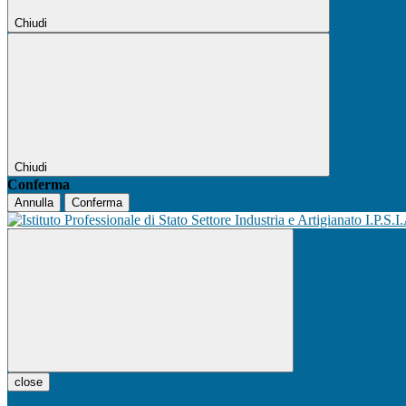
Chiudi
Chiudi
Conferma
Annulla
Conferma
I.P.S.I
close