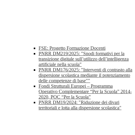
FSE: Progetto Formazione Docenti
PNRR DM219/2025: "Snodi formativi per la
transizione digitale sull’utilizzo dell’intelligenza
artificiale nella scuola"
PNRR DM176/2025: "Interventi di contrasto alla
dispersione scolastica mediante il potenziamento
delle competenze di base""
Fondi Strutturali Europei – Programma
Operativo Complementare “Per la Scuola” 2014-
2020, POC “Per la Scuola”
PNRR DM19/2024: "Riduzione dei divari
territoriali e lotta alla dispersione scolastica"