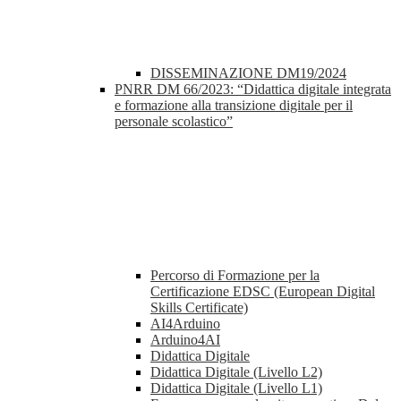
DISSEMINAZIONE DM19/2024
PNRR DM 66/2023: “Didattica digitale integrata
e formazione alla transizione digitale per il
personale scolastico”
Percorso di Formazione per la
Certificazione EDSC (European Digital
Skills Certificate)
AI4Arduino
Arduino4AI
Didattica Digitale
Didattica Digitale (Livello L2)
Didattica Digitale (Livello L1)