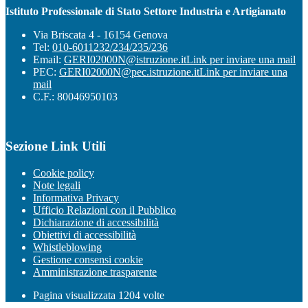
Istituto Professionale di Stato Settore Industria e Artigianato
Via Briscata 4 - 16154 Genova
Tel:
010-6011232/234/235/236
Email:
GERI02000N@istruzione.it
Link per inviare una mail
PEC:
GERI02000N@pec.istruzione.it
Link per inviare una
mail
C.F.: 80046950103
Sezione Link Utili
Cookie policy
Note legali
Informativa Privacy
Ufficio Relazioni con il Pubblico
Dichiarazione di accessibilità
Obiettivi di accessibilità
Whistleblowing
Gestione consensi cookie
Amministrazione trasparente
Pagina visualizzata
1204
volte