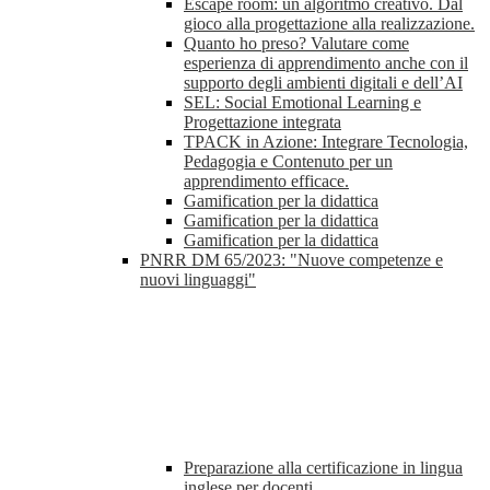
Escape room: un algoritmo creativo. Dal
gioco alla progettazione alla realizzazione.
Quanto ho preso? Valutare come
esperienza di apprendimento anche con il
supporto degli ambienti digitali e dell’AI
SEL: Social Emotional Learning e
Progettazione integrata
TPACK in Azione: Integrare Tecnologia,
Pedagogia e Contenuto per un
apprendimento efficace.
Gamification per la didattica
Gamification per la didattica
Gamification per la didattica
PNRR DM 65/2023: "Nuove competenze e
nuovi linguaggi"
Preparazione alla certificazione in lingua
inglese per docenti