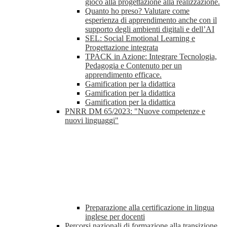
gioco alla progettazione alla realizzazione.
Quanto ho preso? Valutare come
esperienza di apprendimento anche con il
supporto degli ambienti digitali e dell’AI
SEL: Social Emotional Learning e
Progettazione integrata
TPACK in Azione: Integrare Tecnologia,
Pedagogia e Contenuto per un
apprendimento efficace.
Gamification per la didattica
Gamification per la didattica
Gamification per la didattica
PNRR DM 65/2023: "Nuove competenze e
nuovi linguaggi"
Preparazione alla certificazione in lingua
inglese per docenti
Percorsi nazionali di formazione alla transizione