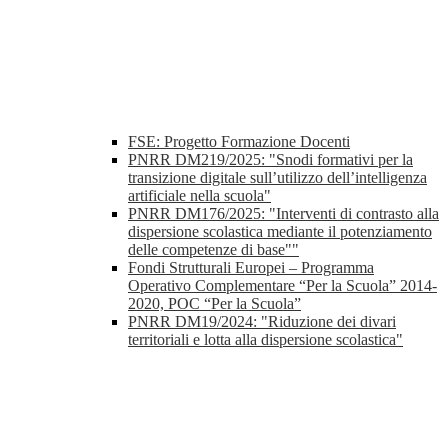
FSE: Progetto Formazione Docenti
PNRR DM219/2025: "Snodi formativi per la
transizione digitale sull’utilizzo dell’intelligenza
artificiale nella scuola"
PNRR DM176/2025: "Interventi di contrasto alla
dispersione scolastica mediante il potenziamento
delle competenze di base""
Fondi Strutturali Europei – Programma
Operativo Complementare “Per la Scuola” 2014-
2020, POC “Per la Scuola”
PNRR DM19/2024: "Riduzione dei divari
territoriali e lotta alla dispersione scolastica"