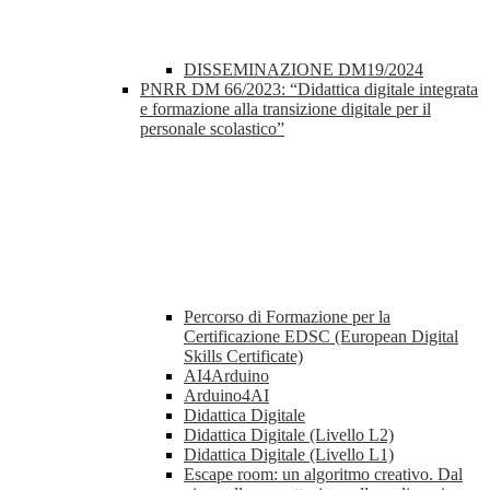
DISSEMINAZIONE DM19/2024
PNRR DM 66/2023: “Didattica digitale integrata
e formazione alla transizione digitale per il
personale scolastico”
Percorso di Formazione per la
Certificazione EDSC (European Digital
Skills Certificate)
AI4Arduino
Arduino4AI
Didattica Digitale
Didattica Digitale (Livello L2)
Didattica Digitale (Livello L1)
Escape room: un algoritmo creativo. Dal