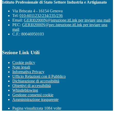
Istituto Professionale di Stato Settore Industria e Artigianato
Via Briscata 4 - 16154 Genova
Tel:
010-6011232/234/235/236
Email:
GERI02000N@istruzione.it
Link per inviare una mail
PEC:
GERI02000N@pec.istruzione.it
Link per inviare una
mail
C.F.: 80046950103
Sezione Link Utili
Cookie policy
Note legali
Informativa Privacy
Ufficio Relazioni con il Pubblico
Dichiarazione di accessibilità
Obiettivi di accessibilità
Whistleblowing
Gestione consensi cookie
Amministrazione trasparente
Pagina visualizzata
1084
volte