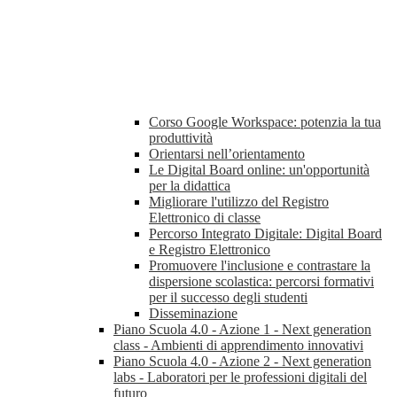
Corso Google Workspace: potenzia la tua
produttività
Orientarsi nell’orientamento
Le Digital Board online: un'opportunità
per la didattica
Migliorare l'utilizzo del Registro
Elettronico di classe
Percorso Integrato Digitale: Digital Board
e Registro Elettronico
Promuovere l'inclusione e contrastare la
dispersione scolastica: percorsi formativi
per il successo degli studenti
Disseminazione
Piano Scuola 4.0 - Azione 1 - Next generation
class - Ambienti di apprendimento innovativi
Piano Scuola 4.0 - Azione 2 - Next generation
labs - Laboratori per le professioni digitali del
futuro