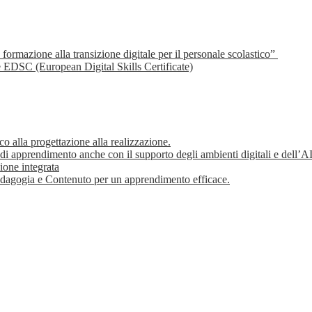
ormazione alla transizione digitale per il personale scolastico”
e EDSC (European Digital Skills Certificate)
o alla progettazione alla realizzazione.
i apprendimento anche con il supporto degli ambienti digitali e dell’A
ione integrata
dagogia e Contenuto per un apprendimento efficace.