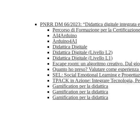
PNRR DM 66/2023: “Didattica digitale integrata e f
Percorso di Formazione per la Certificazion
AI4Arduino
Arduino4AI
Didattica Digitale
Didattica Digitale (Livello L2)
Didattica Digitale (Livello L1)
Escape room: un algoritmo creativo. Dal gioc
Quanto ho preso? Valutare come esperienza d
SEL: Social Emotional Learning e Progettaz
TPACK in Azione: Integrare Tecnologia, Pe
Gamification per la didattica
Gamification per la didattica
Gamification per la didattica