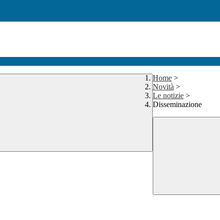
Home
>
Novità
>
Le notizie
>
Disseminazione