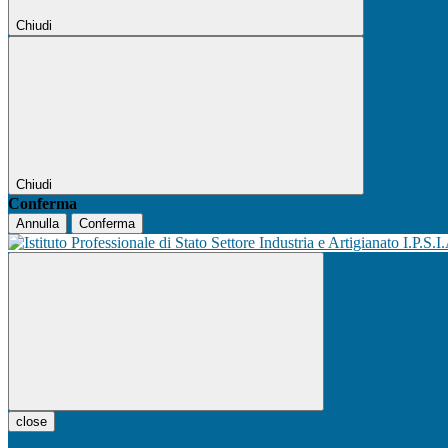
Chiudi
Chiudi
Conferma
Annulla
Conferma
I.P.S.I
close